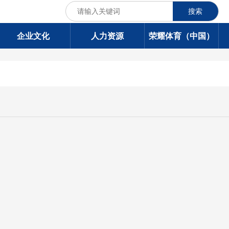
搜索
企业文化
人力资源
荣耀体育（中国）