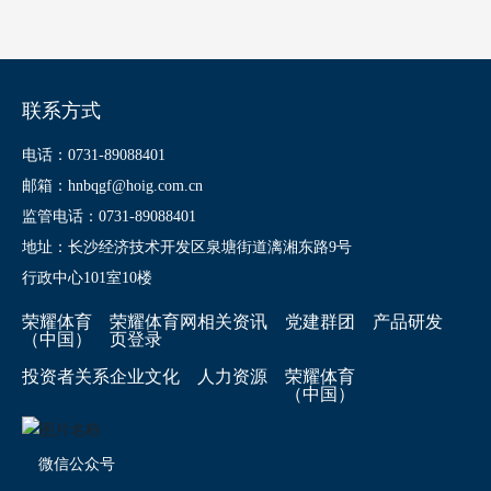
联系方式
电话：0731-89088401
邮箱：hnbqgf@hoig.com.cn
监管电话：0731-89088401
地址：长沙经济技术开发区泉塘街道漓湘东路9号
行政中心101室10楼
荣耀体育
荣耀体育网
相关资讯
党建群团
产品研发
（中国）
页登录
投资者关系
企业文化
人力资源
荣耀体育
（中国）
微信公众号